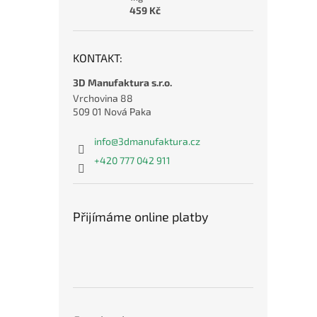
459 Kč
KONTAKT:
3D Manufaktura s.r.o.
Vrchovina 88
509 01 Nová Paka
info
@
3dmanufaktura.cz
+420 777 042 911
Přijímáme online platby