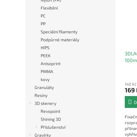
Flexibilní
PC
PP
Speciální filamenty
Podpůrné materiály
HIPS
3DLAC
PEEK
100ml
Anisoprint
FDM 
PMMA
kovy
140 Kč
Granuláty
169 
Resiny
D
3D skenery
Revopoint
Fixačn
Shining 3D
rozpra
Příslušenství
přilna
vyhří
Gravírky