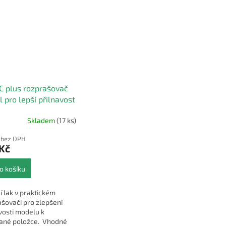
 plus rozprašovač
 pro lepší přilnavost
tisku
Skladem
(17 ks)
 bez DPH
Kč
o košíku
í lak v praktickém
šovači pro zlepšení
vosti modelu k
vané položce. Vhodné