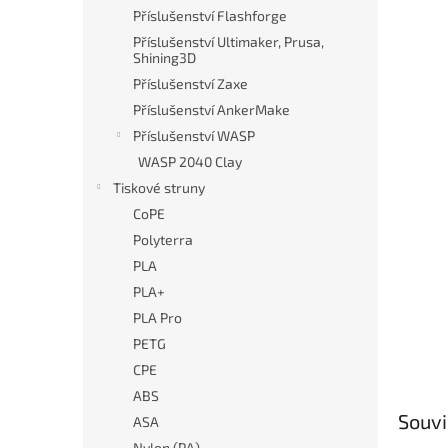
n
Příslušenství Flashforge
e
Příslušenství Ultimaker, Prusa,
l
Shining3D
Příslušenství Zaxe
Příslušenství AnkerMake
Příslušenství WASP
WASP 2040 Clay
Tiskové struny
CoPE
Polyterra
PLA
PLA+
PLA Pro
PETG
CPE
ABS
Souvi
ASA
Nylon (PA)