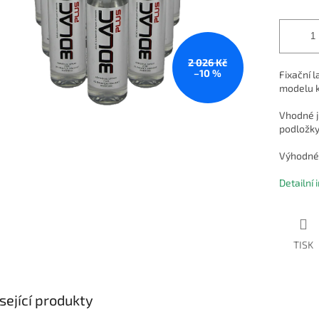
2 026 Kč
–10 %
Fixační l
modelu k
Vhodné j
podložky
Výhodné 
Detailní
TISK
sející produkty