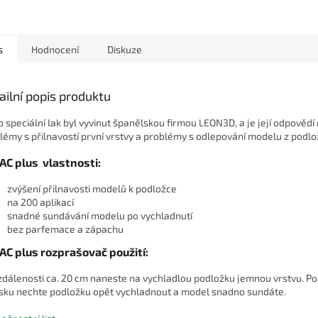
 skleněné podložky, tak
 pláty, magnetické
ky a...
s
Hodnocení
Diskuze
ailní popis produktu
o speciální lak byl vyvinut španělskou firmou LEON3D, a je její odpovědí
lémy s přilnavostí první vrstvy a problémy s odlepování modelu z podlo
AC pl
us vlastnosti:
zvýšení přilnavosti modelů k podložce
na 200 aplikací
snadné sundávání modelu po vychladnutí
bez parfemace a zápachu
AC plus rozprašovač použi
tí:
zdálenosti ca. 20 cm naneste na vychladlou podložku jemnou vrstvu. P
isku nechte podložku opět vychladnout a model snadno sundáte.