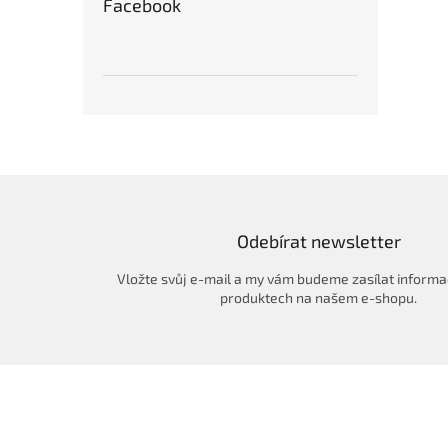
Facebook
Odebírat newsletter
Vložte svůj e-mail a my vám budeme zasílat informa
produktech na našem e-shopu.
Z
á
p
a