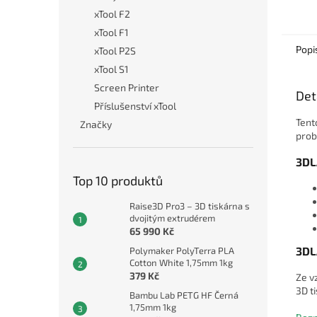
jak na
xTool F2
na PEI
xTool F1
podlož
Popi
xTool P2S
xTool S1
Screen Printer
Det
Příslušenství xTool
Tent
Značky
prob
3DL
Top 10 produktů
Raise3D Pro3 – 3D tiskárna s
dvojitým extrudérem
65 990 Kč
3DL
Polymaker PolyTerra PLA
Cotton White 1,75mm 1kg
379 Kč
Ze v
3D t
Bambu Lab PETG HF Černá
1,75mm 1kg