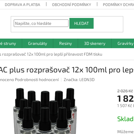
DOPRAVA A PLATBA
OBCHODNÍ PODMÍNKY
PODMÍNKY OCHR
HLEDAT
vé struny
Granuláty
Resiny
3D skenery
Gravírky
 rozprašovač 12x 100ml pro lepší přilnavost FDM tisku
C plus rozprašovač 12x 100ml pro lepš
né
noceno
Podrobnosti hodnocení
Značka:
LEON3D
ení
u
2 026 Kč
1 82
1 507 Kč
Měrná
Skla
ek.
cena:
Můžeme d