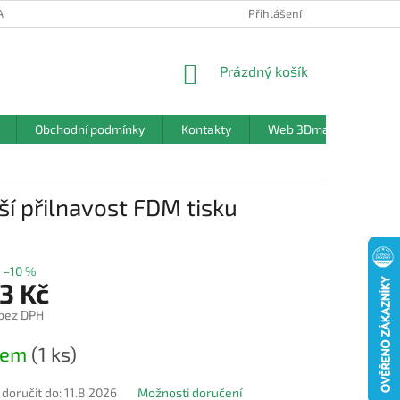
ANY OSOBNÍCH ÚDAJŮ
Přihlášení
NÁKUPNÍ
Prázdný košík
KOŠÍK
Obchodní podmínky
Kontakty
Web 3Dmanufaktura.c
í přilnavost FDM tisku
–10 %
3 Kč
 bez DPH
dem
(1 ks)
oručit do:
11.8.2026
Možnosti doručení