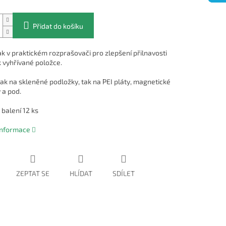
Přidat do košíku
ak v praktickém rozprašovači pro zlepšení přilnavosti
 vyhřívané položce.
ak na skleněné podložky, tak na PEI pláty, magnetické
 a pod.
balení 12 ks
 informace
ZEPTAT SE
HLÍDAT
SDÍLET