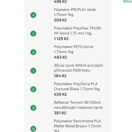
Bezp
499 Kč
Filament-PM PLA+ šedá
1,75mm 1kg
509 Kč
Polymaker PolyFlex TPU95-
HF černá 1,75 mm 1 kg
1 129 Kč
Polymaker PETG černá
1,75mm 1kg
483 Kč
3DLac sprej 400ml pro lepší
přilnavost FDM tisku
184 Kč
Polymaker PolyTerra PLA
Charcoal Black 1,75mm 1kg
459 Kč
Reflecon Tarnish 90 500ml -
nesublimující matovací sprej
381 Kč
Polymaker Panchroma PLA
Matte Wood Brown 1,75mm
1kg